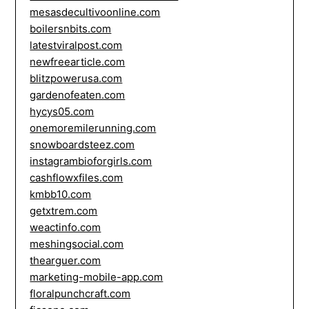
mesasdecultivoonline.com
boilersnbits.com
latestviralpost.com
newfreearticle.com
blitzpowerusa.com
gardenofeaten.com
hycys05.com
onemoremilerunning.com
snowboardsteez.com
instagrambioforgirls.com
cashflowxfiles.com
kmbb10.com
getxtrem.com
weactinfo.com
meshingsocial.com
thearguer.com
marketing-mobile-app.com
floralpunchcraft.com