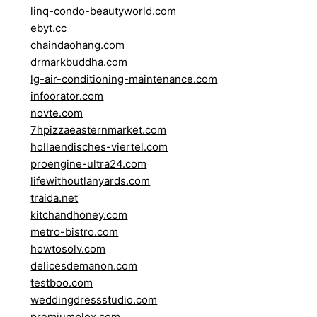
linq-condo-beautyworld.com
ebyt.cc
chaindaohang.com
drmarkbuddha.com
lg-air-conditioning-maintenance.com
infoorator.com
novte.com
7hpizzaeasternmarket.com
hollaendisches-viertel.com
proengine-ultra24.com
lifewithoutlanyards.com
traida.net
kitchandhoney.com
metro-bistro.com
howtosolv.com
delicesdemanon.com
testboo.com
weddingdressstudio.com
premiumplox.com