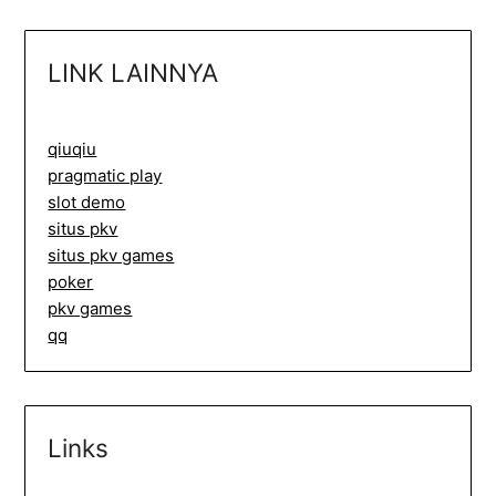
LINK LAINNYA
qiuqiu
pragmatic play
slot demo
situs pkv
situs pkv games
poker
pkv games
qq
Links