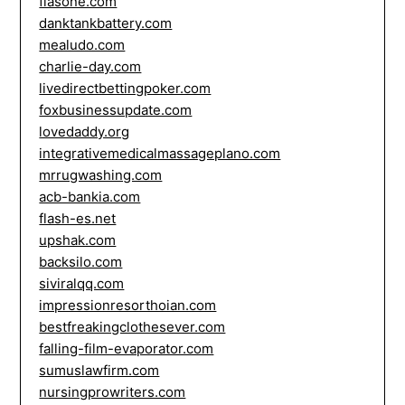
fiasone.com
danktankbattery.com
mealudo.com
charlie-day.com
livedirectbettingpoker.com
foxbusinessupdate.com
lovedaddy.org
integrativemedicalmassageplano.com
mrrugwashing.com
acb-bankia.com
flash-es.net
upshak.com
backsilo.com
siviralqq.com
impressionresorthoian.com
bestfreakingclothesever.com
falling-film-evaporator.com
sumuslawfirm.com
nursingprowriters.com