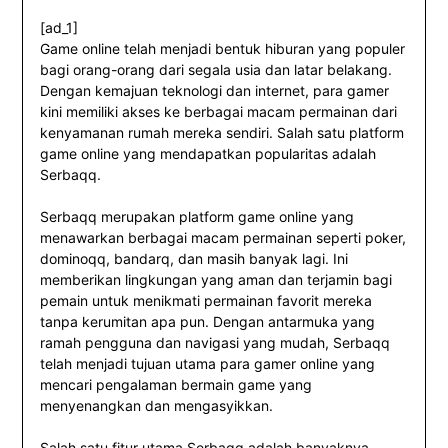
[ad_1]
Game online telah menjadi bentuk hiburan yang populer
bagi orang-orang dari segala usia dan latar belakang.
Dengan kemajuan teknologi dan internet, para gamer
kini memiliki akses ke berbagai macam permainan dari
kenyamanan rumah mereka sendiri. Salah satu platform
game online yang mendapatkan popularitas adalah
Serbaqq.
Serbaqq merupakan platform game online yang
menawarkan berbagai macam permainan seperti poker,
dominoqq, bandarq, dan masih banyak lagi. Ini
memberikan lingkungan yang aman dan terjamin bagi
pemain untuk menikmati permainan favorit mereka
tanpa kerumitan apa pun. Dengan antarmuka yang
ramah pengguna dan navigasi yang mudah, Serbaqq
telah menjadi tujuan utama para gamer online yang
mencari pengalaman bermain game yang
menyenangkan dan mengasyikkan.
Salah satu fitur utama Serbaqq adalah banyaknya