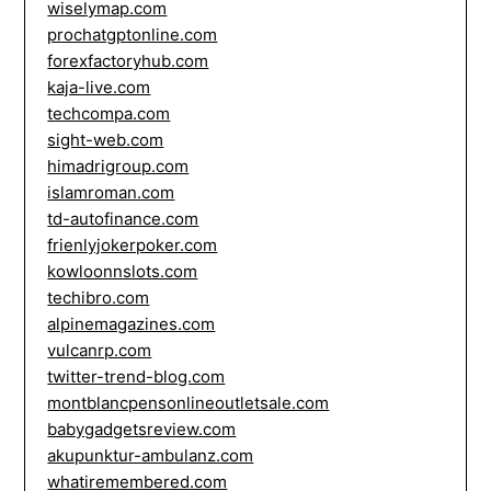
wiselymap.com
prochatgptonline.com
forexfactoryhub.com
kaja-live.com
techcompa.com
sight-web.com
himadrigroup.com
islamroman.com
td-autofinance.com
frienlyjokerpoker.com
kowloonnslots.com
techibro.com
alpinemagazines.com
vulcanrp.com
twitter-trend-blog.com
montblancpensonlineoutletsale.com
babygadgetsreview.com
akupunktur-ambulanz.com
whatiremembered.com