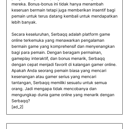
mereka. Bonus-bonus ini tidak hanya menambah
keseruan bermain tetapi juga memberikan insentif bagi
pemain untuk terus datang kembali untuk mendapatkan
lebih banyak.
Secara keseluruhan, Serbaqq adalah platform game
online terkemuka yang menawarkan pengalaman
bermain game yang komprehensif dan menyenangkan
bagi para pemain. Dengan beragam permainan,
gameplay interaktif, dan bonus menarik, Serbaqq
dengan cepat menjadi favorit di kalangan gamer online.
Apakah Anda seorang pemain biasa yang mencari
kesenangan atau gamer serius yang mencari
tantangan, Serbaqq memiliki sesuatu untuk semua
orang. Jadi mengapa tidak mencobanya dan
mengungkap dunia game online yang menarik dengan
Serbaqq?
[ad_2]