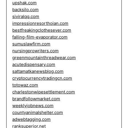
upshak.com
backsilo.com
siviralqq.com
impressionresorthoian.com
bestfreakingclothesever.com
falling-film-evaporator.com
sumuslawfirm.com
nursingprowriters.com
greenmountainthreadwear.com
acutedispensary.com
sattamatkanewsblog.com
cryptocurrencytradingcn.com
totowaz.com
charlestonwipesettlement.com
brandfollowmarket.com
weeklyjobnews.com
countyanimalshelter.com
adwebtagging.com
ranksuperior.net