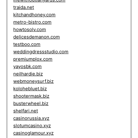
traida.net
kitchandhoney.com
metro-bistro.com
howtosolv.com
delicesdemanon.com
testboo.com
weddingdressstudio.com
premiumplox.com
yayosbk.com
neilhardie.biz
webmoneysurf.biz
kolohebluet.biz
shootermask.biz
busterwheel.biz
shelfari.net
casinorussia.xyz
slotumcasino.xyz
casinoglamour.xyz