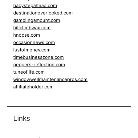
babystepahead.com
destinationoverlooked.com
gamblingamount.com
hillclimbwax.com
hnopse.com
occasionnews.com
lustofmoney.com
timebusinesszone.com
peppers-reflection.com
tuneoflife.com
windowwellmaintenancepros.com
affiliateholder.com
Links