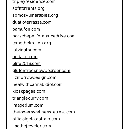
tripleyresidence.com
softtorrents.org
somosvulnerables.org
duatloterrassa.com
pamufon.com
porscheperformancedrive.com
tamethekraken.org
lutzinator.com
ondasrl.com
blife2016.com
glutenfreesnowboarder.com
lizmorrowdesign.com
healwithcannabidiol.com
kioskpages.com
trianglecurry.com
imagedum.com
thetowerswellnessretreat.com
officialgelatostrain.com
kaethejeweler.com