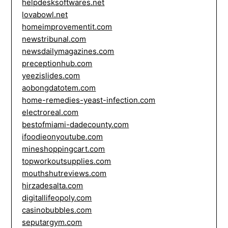
helpdesksoftwares.net
lovabowl.net
homeimprovementit.com
newstribunal.com
newsdailymagazines.com
preceptionhub.com
yeezislides.com
aobongdatotem.com
home-remedies-yeast-infection.com
electroreal.com
bestofmiami-dadecounty.com
ifoodieonyoutube.com
mineshoppingcart.com
topworkoutsupplies.com
mouthshutreviews.com
hirzadesalta.com
digitallifeopoly.com
casinobubbles.com
seputargym.com