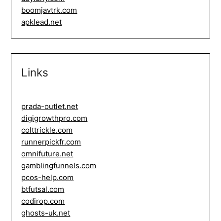
boomjavtrk.com
apklead.net
Links
prada-outlet.net
digigrowthpro.com
colttrickle.com
runnerpickfr.com
omnifuture.net
gamblingfunnels.com
pcos-help.com
btfutsal.com
codirop.com
ghosts-uk.net