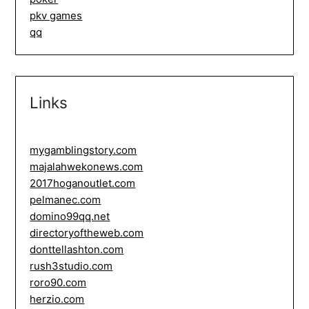
pkv games
qq
Links
mygamblingstory.com
majalahwekonews.com
2017hoganoutlet.com
pelmanec.com
domino99qq.net
directoryoftheweb.com
donttellashton.com
rush3studio.com
roro90.com
herzio.com