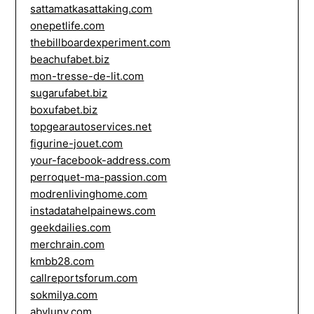
sattamatkasattaking.com
onepetlife.com
thebillboardexperiment.com
beachufabet.biz
mon-tresse-de-lit.com
sugarufabet.biz
boxufabet.biz
topgearautoservices.net
figurine-jouet.com
your-facebook-address.com
perroquet-ma-passion.com
modrenlivinghome.com
instadatahelpainews.com
geekdailies.com
merchrain.com
kmbb28.com
callreportsforum.com
sokmilya.com
abyluny.com