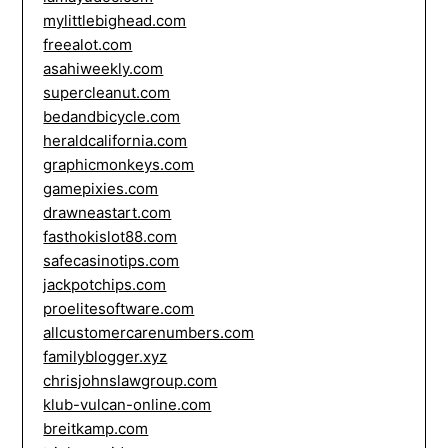
mylittlebighead.com
freealot.com
asahiweekly.com
supercleanut.com
bedandbicycle.com
heraldcalifornia.com
graphicmonkeys.com
gamepixies.com
drawneastart.com
fasthokislot88.com
safecasinotips.com
jackpotchips.com
proelitesoftware.com
allcustomercarenumbers.com
familyblogger.xyz
chrisjohnslawgroup.com
klub-vulcan-online.com
breitkamp.com