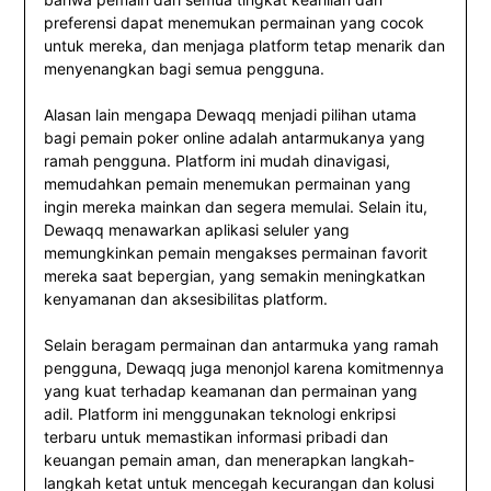
preferensi dapat menemukan permainan yang cocok
untuk mereka, dan menjaga platform tetap menarik dan
menyenangkan bagi semua pengguna.
Alasan lain mengapa Dewaqq menjadi pilihan utama
bagi pemain poker online adalah antarmukanya yang
ramah pengguna. Platform ini mudah dinavigasi,
memudahkan pemain menemukan permainan yang
ingin mereka mainkan dan segera memulai. Selain itu,
Dewaqq menawarkan aplikasi seluler yang
memungkinkan pemain mengakses permainan favorit
mereka saat bepergian, yang semakin meningkatkan
kenyamanan dan aksesibilitas platform.
Selain beragam permainan dan antarmuka yang ramah
pengguna, Dewaqq juga menonjol karena komitmennya
yang kuat terhadap keamanan dan permainan yang
adil. Platform ini menggunakan teknologi enkripsi
terbaru untuk memastikan informasi pribadi dan
keuangan pemain aman, dan menerapkan langkah-
langkah ketat untuk mencegah kecurangan dan kolusi