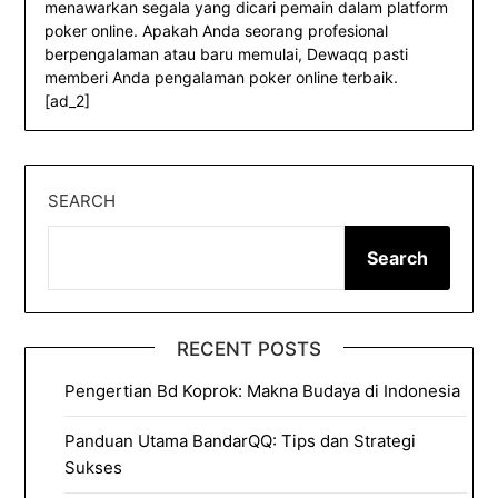
menawarkan segala yang dicari pemain dalam platform
poker online. Apakah Anda seorang profesional
berpengalaman atau baru memulai, Dewaqq pasti
memberi Anda pengalaman poker online terbaik.
[ad_2]
SEARCH
Search
RECENT POSTS
Pengertian Bd Koprok: Makna Budaya di Indonesia
Panduan Utama BandarQQ: Tips dan Strategi
Sukses