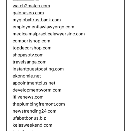
watch2match.com
galenaseo.com
myglobaltrustbank.com
employmentlawlawyergo.com
medicalmalpracticelawyersinc.com
comportshop.com
topdecorshop.com
shopasotv.com
travelsanga.com
instantguestposting.com
ekonomie.net
appointmentplus.net
developmentworm.com
itlivenews.com
theplumbingfremont.com
newstrending24.com
ufabetbonus.biz
kelasweekend.com