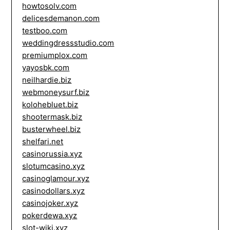
howtosolv.com
delicesdemanon.com
testboo.com
weddingdressstudio.com
premiumplox.com
yayosbk.com
neilhardie.biz
webmoneysurf.biz
kolohebluet.biz
shootermask.biz
busterwheel.biz
shelfari.net
casinorussia.xyz
slotumcasino.xyz
casinoglamour.xyz
casinodollars.xyz
casinojoker.xyz
pokerdewa.xyz
slot-wiki.xyz