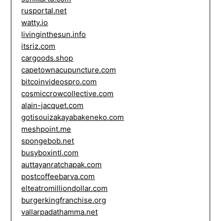
rusportal.net
watty.io
livinginthesun.info
itsriz.com
cargoods.shop
capetownacupuncture.com
bitcoinvideospro.com
cosmiccrowcollective.com
alain-jacquet.com
gotisouizakayabakeneko.com
meshpoint.me
spongebob.net
busyboxintl.com
auttayanratchapak.com
postcoffeebarva.com
elteatromilliondollar.com
burgerkingfranchise.org
vallarpadathamma.net