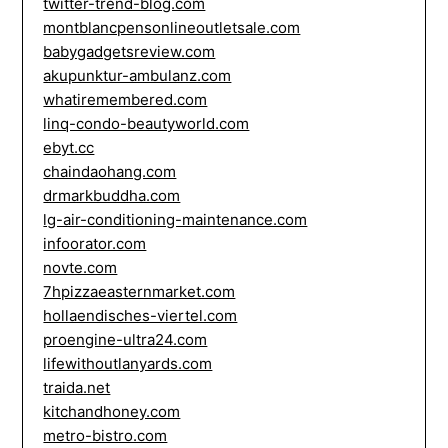
twitter-trend-blog.com
montblancpensonlineoutletsale.com
babygadgetsreview.com
akupunktur-ambulanz.com
whatiremembered.com
linq-condo-beautyworld.com
ebyt.cc
chaindaohang.com
drmarkbuddha.com
lg-air-conditioning-maintenance.com
infoorator.com
novte.com
7hpizzaeasternmarket.com
hollaendisches-viertel.com
proengine-ultra24.com
lifewithoutlanyards.com
traida.net
kitchandhoney.com
metro-bistro.com