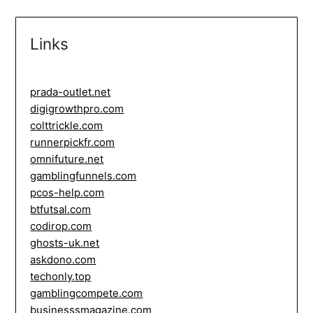
Links
prada-outlet.net
digigrowthpro.com
colttrickle.com
runnerpickfr.com
omnifuture.net
gamblingfunnels.com
pcos-help.com
btfutsal.com
codirop.com
ghosts-uk.net
askdono.com
techonly.top
gamblingcompete.com
businesssmagazine.com