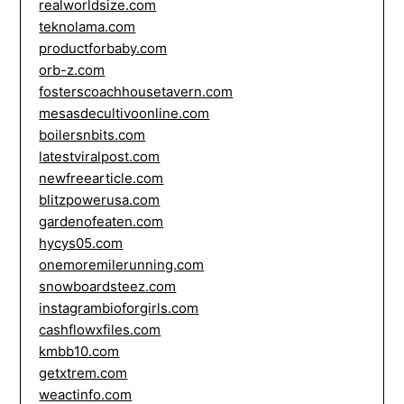
realworldsize.com
teknolama.com
productforbaby.com
orb-z.com
fosterscoachhousetavern.com
mesasdecultivoonline.com
boilersnbits.com
latestviralpost.com
newfreearticle.com
blitzpowerusa.com
gardenofeaten.com
hycys05.com
onemoremilerunning.com
snowboardsteez.com
instagrambioforgirls.com
cashflowxfiles.com
kmbb10.com
getxtrem.com
weactinfo.com