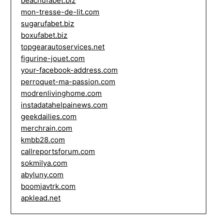
beachufabet.biz
mon-tresse-de-lit.com
sugarufabet.biz
boxufabet.biz
topgearautoservices.net
figurine-jouet.com
your-facebook-address.com
perroquet-ma-passion.com
modrenlivinghome.com
instadatahelpainews.com
geekdailies.com
merchrain.com
kmbb28.com
callreportsforum.com
sokmilya.com
abyluny.com
boomjavtrk.com
apklead.net