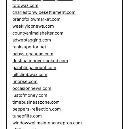
totowaz.com
charlestonwipesettlement.com
brandfollowmarket.com
weeklyjobnews.com
countyanimalshelter.com
adwebtagging.com
ranksuperior.net
babystepahead.com
destinationoverlooked.com
gamblingamount.com
hillclimbwax.com
hnopse.com
occasionnews.com
lustofmoney.com
timebusinesszone.com
peppers-reflection.com
tuneoflife.com
windowwellmaintenancepros.com