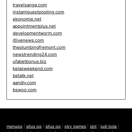
travelsanga.com
instantguestposting.com
ekonomie.net
appointmentplus.net
developmentworm.com
itlivenews.com
theplumbingfremont.com
newstrending24.com
ufabetbonus.biz
kelasweekend.com
betatk.net
aandly.com
bswoo.com
menuqq
|
situs qq
|
situs qq
|
pkv games
|
slot
|
judi bola
|