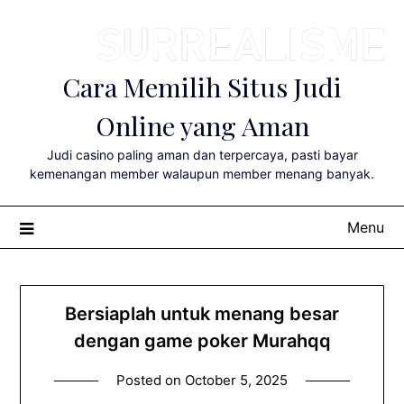
Skip
to
content
Cara Memilih Situs Judi
Online yang Aman
Judi casino paling aman dan terpercaya, pasti bayar
kemenangan member walaupun member menang banyak.
Menu
Bersiaplah untuk menang besar
dengan game poker Murahqq
Posted on
October 5, 2025