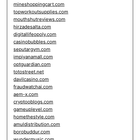
mineshoppingcart.com
topworkoutsupplies.com
mouthshutreviews.com
hirzadesalta.com
digitallifeopoly.com
casinobubbles.com
seputargym.com
impiyanamall.com
optguardian.com
totostreet.net
davilcasino.com
fraudwatchai.com
aem-x.com
cryptooblogs.com
gameuplevel.com
homethestyle.com
amuldistribution.com
borobuddur.com
wundermusic.com