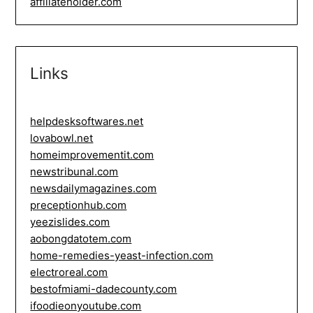
affiliateholder.com
Links
helpdesksoftwares.net
lovabowl.net
homeimprovementit.com
newstribunal.com
newsdailymagazines.com
preceptionhub.com
yeezislides.com
aobongdatotem.com
home-remedies-yeast-infection.com
electroreal.com
bestofmiami-dadecounty.com
ifoodieonyoutube.com