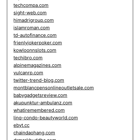
techcompa.com
sight-web.com
himadrigroup.com
islamroman.com
td-autofinance.com
frienlyjokerpoker.com
kowloonnslots.com
techibro.com
alpinemagazines.com
vulcanrp.com
twitter-trend-blog.com
montblancpensonlineoutletsale.com
babygadgetsreview.com
akupunktur-ambulanz.com
whatiremembered.com
linq-condo-beautyworld.com
ebyt.cc
chaindaohang.com