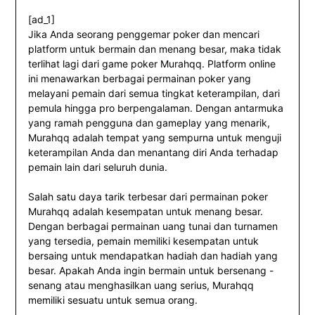
[ad_1]
Jika Anda seorang penggemar poker dan mencari
platform untuk bermain dan menang besar, maka tidak
terlihat lagi dari game poker Murahqq. Platform online
ini menawarkan berbagai permainan poker yang
melayani pemain dari semua tingkat keterampilan, dari
pemula hingga pro berpengalaman. Dengan antarmuka
yang ramah pengguna dan gameplay yang menarik,
Murahqq adalah tempat yang sempurna untuk menguji
keterampilan Anda dan menantang diri Anda terhadap
pemain lain dari seluruh dunia.
Salah satu daya tarik terbesar dari permainan poker
Murahqq adalah kesempatan untuk menang besar.
Dengan berbagai permainan uang tunai dan turnamen
yang tersedia, pemain memiliki kesempatan untuk
bersaing untuk mendapatkan hadiah dan hadiah yang
besar. Apakah Anda ingin bermain untuk bersenang -
senang atau menghasilkan uang serius, Murahqq
memiliki sesuatu untuk semua orang.