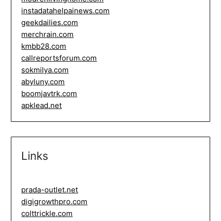
instadatahelpainews.com
geekdailies.com
merchrain.com
kmbb28.com
callreportsforum.com
sokmilya.com
abyluny.com
boomjavtrk.com
apklead.net
Links
prada-outlet.net
digigrowthpro.com
colttrickle.com