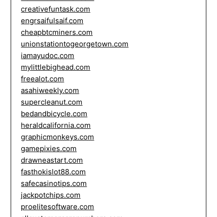
creativefuntask.com
engrsaifulsaif.com
cheapbtcminers.com
unionstationtogeorgetown.com
iamayudoc.com
mylittlebighead.com
freealot.com
asahiweekly.com
supercleanut.com
bedandbicycle.com
heraldcalifornia.com
graphicmonkeys.com
gamepixies.com
drawneastart.com
fasthokislot88.com
safecasinotips.com
jackpotchips.com
proelitesoftware.com