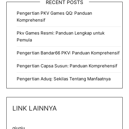
RECENT POSTS
Pengertian PKV Games QQ: Panduan
Komprehensif
Pkv Games Resmi: Panduan Lengkap untuk
Pemula
Pengertian Bandar66 PKV: Panduan Komprehensif
Pengertian Capsa Susun: Panduan Komprehensif
Pengertian Aduq: Sekilas Tentang Manfaatnya
LINK LAINNYA
qiuqiu