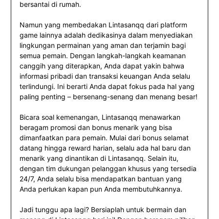
bersantai di rumah.
Namun yang membedakan Lintasanqq dari platform
game lainnya adalah dedikasinya dalam menyediakan
lingkungan permainan yang aman dan terjamin bagi
semua pemain. Dengan langkah-langkah keamanan
canggih yang diterapkan, Anda dapat yakin bahwa
informasi pribadi dan transaksi keuangan Anda selalu
terlindungi. Ini berarti Anda dapat fokus pada hal yang
paling penting – bersenang-senang dan menang besar!
Bicara soal kemenangan, Lintasanqq menawarkan
beragam promosi dan bonus menarik yang bisa
dimanfaatkan para pemain. Mulai dari bonus selamat
datang hingga reward harian, selalu ada hal baru dan
menarik yang dinantikan di Lintasanqq. Selain itu,
dengan tim dukungan pelanggan khusus yang tersedia
24/7, Anda selalu bisa mendapatkan bantuan yang
Anda perlukan kapan pun Anda membutuhkannya.
Jadi tunggu apa lagi? Bersiaplah untuk bermain dan