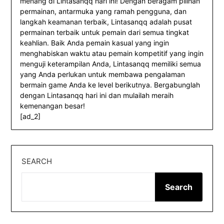
menang di Lintasanqq hari ini! Dengan beragam pilihan
permainan, antarmuka yang ramah pengguna, dan
langkah keamanan terbaik, Lintasanqq adalah pusat
permainan terbaik untuk pemain dari semua tingkat
keahlian. Baik Anda pemain kasual yang ingin
menghabiskan waktu atau pemain kompetitif yang ingin
menguji keterampilan Anda, Lintasanqq memiliki semua
yang Anda perlukan untuk membawa pengalaman
bermain game Anda ke level berikutnya. Bergabunglah
dengan Lintasanqq hari ini dan mulailah meraih
kemenangan besar!
[ad_2]
SEARCH
Search