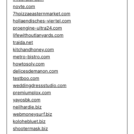
novte.com
7hpizzaeasternmarket.com
hollaendisches-viertel.com
proengine-ultra24.com
lifewithoutlanyards.com
traida.net
kitchandhoney.com
metro-bistro.com
howtosolv.com
delicesdemanon.com
testboo.com
weddingdressstudio.com
premiumplox.com
yayosbk.com
neilhardie.biz
webmoneysurf.biz
kolohebluet.biz
shootermask.biz