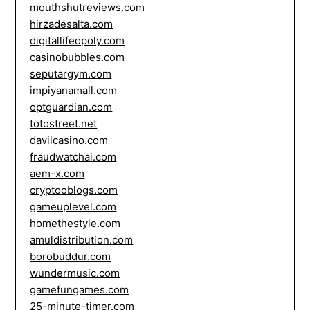
mouthshutreviews.com
hirzadesalta.com
digitallifeopoly.com
casinobubbles.com
seputargym.com
impiyanamall.com
optguardian.com
totostreet.net
davilcasino.com
fraudwatchai.com
aem-x.com
cryptooblogs.com
gameuplevel.com
homethestyle.com
amuldistribution.com
borobuddur.com
wundermusic.com
gamefungames.com
25-minute-timer.com